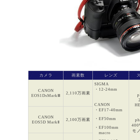
カメラ
画素数
レンズ
SIGMA
・12-24mm
CANON
2,110万画素
p
EOS1DsMarkⅢ
CANON
HE
・EF17-40mm
CANON
・EF50mm
2,100万画素
ph
EOS5D MarkⅡ
40
・EF100mm
モ
macro