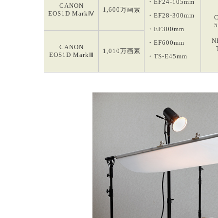
・EF24-105mm
CANON
1,600万画素
EOS1D MarkⅣ
・EF28-300mm
・EF300mm
N
・EF600mm
CANON
1,010万画素
EOS1D MarkⅢ
・TS-E45mm